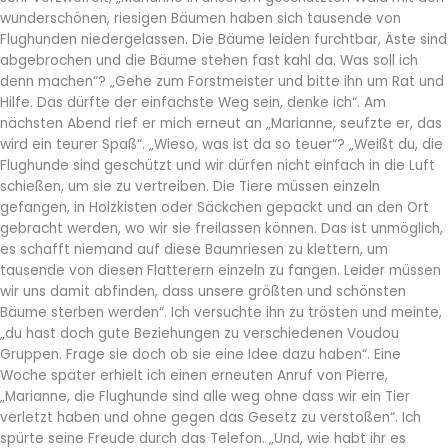
wunderschönen, riesigen Bäumen haben sich tausende von
Flughunden niedergelassen. Die Bäume leiden furchtbar, Äste sind
abgebrochen und die Bäume stehen fast kahl da. Was soll ich
denn machen“? „Gehe zum Forstmeister und bitte ihn um Rat und
Hilfe. Das dürfte der einfachste Weg sein, denke ich“. Am
nächsten Abend rief er mich erneut an „Marianne, seufzte er, das
wird ein teurer Spaß“. „Wieso, was ist da so teuer“? „Weißt du, die
Flughunde sind geschützt und wir dürfen nicht einfach in die Luft
schießen, um sie zu vertreiben. Die Tiere müssen einzeln
gefangen, in Holzkisten oder Säckchen gepackt und an den Ort
gebracht werden, wo wir sie freilassen können. Das ist unmöglich,
es schafft niemand auf diese Baumriesen zu klettern, um
tausende von diesen Flatterern einzeln zu fangen. Leider müssen
wir uns damit abfinden, dass unsere größten und schönsten
Bäume sterben werden“. Ich versuchte ihn zu trösten und meinte,
„du hast doch gute Beziehungen zu verschiedenen Voudou
Gruppen. Frage sie doch ob sie eine Idee dazu haben“. Eine
Woche später erhielt ich einen erneuten Anruf von Pierre,
„Marianne, die Flughunde sind alle weg ohne dass wir ein Tier
verletzt haben und ohne gegen das Gesetz zu verstoßen“. Ich
spürte seine Freude durch das Telefon. „Und, wie habt ihr es